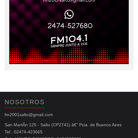
NOSOTROS
fm2001salto@gmail.com
San MartÃ­n 125 - Salto (CP2741) â€“ Pcia. de Buenos Aires
Tel.: 02474-423665