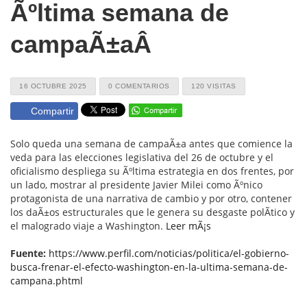
Ãºltima semana de
campaÃ±aÂ
16 OCTUBRE 2025
0 COMENTARIOS
120 VISITAS
Compartir
Solo queda una semana de campaÃ±a antes que comience la
veda para las elecciones legislativa del 26 de octubre y el
oficialismo despliega su Ãºltima estrategia en dos frentes, por
un lado, mostrar al presidente Javier Milei como Ãºnico
protagonista de una narrativa de cambio y por otro, contener
los daÃ±os estructurales que le genera su desgaste polÃ­tico y
el malogrado viaje a Washington.
Leer mÃ¡s
Fuente:
https://www.perfil.com/noticias/politica/el-gobierno-
busca-frenar-el-efecto-washington-en-la-ultima-semana-de-
campana.phtml