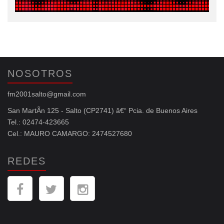
NOSOTROS
fm2001salto@gmail.com
San MartÃ­n 125 - Salto (CP2741) â€“ Pcia. de Buenos Aires
Tel.: 02474-423665
Cel.: MAURO CAMARGO: 2474527680
REDES