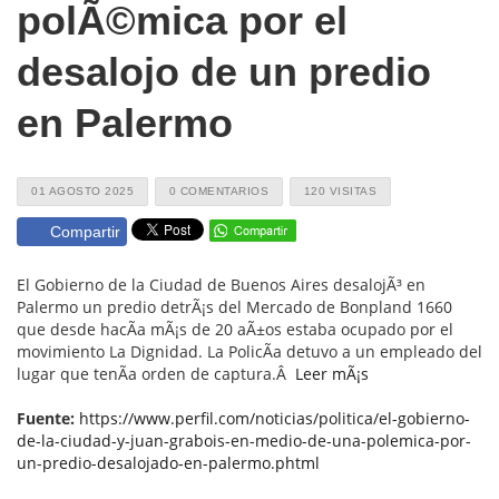
polÃ©mica por el
desalojo de un predio
en Palermo
01 AGOSTO 2025
0 COMENTARIOS
120 VISITAS
Compartir
El Gobierno de la Ciudad de Buenos Aires desalojÃ³ en
Palermo un predio detrÃ¡s del Mercado de Bonpland 1660
que desde hacÃ­a mÃ¡s de 20 aÃ±os estaba ocupado por el
movimiento La Dignidad. La PolicÃ­a detuvo a un empleado del
lugar que tenÃ­a orden de captura.Â
Leer mÃ¡s
Fuente:
https://www.perfil.com/noticias/politica/el-gobierno-
de-la-ciudad-y-juan-grabois-en-medio-de-una-polemica-por-
un-predio-desalojado-en-palermo.phtml