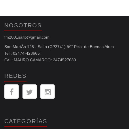
NOSOTROS
fm2001salto@gmail.com
San MartÃ­n 125 - Salto (CP2741) â€“ Pcia. de Buenos Aires
Tel.: 02474-423665
Cel.: MAURO CAMARGO: 2474527680
REDES
CATEGORÍAS