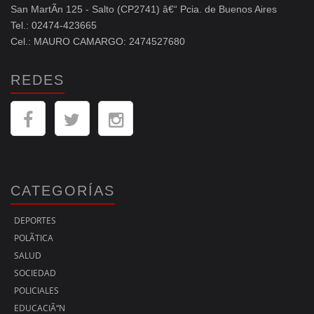
San MartÃ­n 125 - Salto (CP2741) â€“ Pcia. de Buenos Aires
Tel.: 02474-423665
Cel.: MAURO CAMARGO: 2474527680
REDES
CATEGORÍAS
DEPORTES
POLÃ­TICA
SALUD
SOCIEDAD
POLICIALES
EDUCACIÃ“N