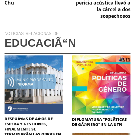
Chu
pericia acústica llevó a
la cárcel a dos
sospechosos
NOTICIAS RELACIONAS DE
EDUCACIÃ“N
DESPUÃ‰S DE AÃ‘OS DE
DIPLOMATURA "POLÃ­TICAS
ESPERA Y GESTIONES,
DE GÃ©NERO" EN LA UTN
FINALMENTE SE
TERMINARÃN LAS OBRAS EN