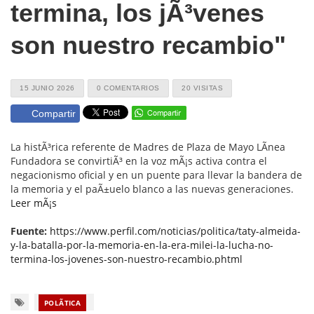
termina, los jÃ³venes
son nuestro recambio"
15 JUNIO 2026
0 COMENTARIOS
20 VISITAS
Compartir
La histÃ³rica referente de Madres de Plaza de Mayo LÃ­nea
Fundadora se convirtiÃ³ en la voz mÃ¡s activa contra el
negacionismo oficial y en un puente para llevar la bandera de
la memoria y el paÃ±uelo blanco a las nuevas generaciones.
Leer mÃ¡s
Fuente:
https://www.perfil.com/noticias/politica/taty-almeida-
y-la-batalla-por-la-memoria-en-la-era-milei-la-lucha-no-
termina-los-jovenes-son-nuestro-recambio.phtml
POLÃ­TICA