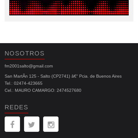
NOSOTROS
fm2001salto@gmail.com
San MartÃ­n 125 - Salto (CP2741) â€“ Pcia. de Buenos Aires
Tel.: 02474-423665
Cel.: MAURO CAMARGO: 2474527680
REDES