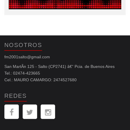
NOSOTROS
fm2001salto@gmail.com
San MartÃ­n 125 - Salto (CP2741) â€“ Pcia. de Buenos Aires
Tel.: 02474-423665
Cel.: MAURO CAMARGO: 2474527680
REDES