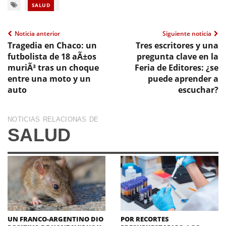
SALUD
Noticia anterior
Siguiente noticia
Tragedia en Chaco: un
Tres escritores y una
futbolista de 18 aÃ±os
pregunta clave en la
muriÃ³ tras un choque
Feria de Editores: ¿se
entre una moto y un
puede aprender a
auto
escuchar?
NOTICIAS RELACIONAS DE
SALUD
UN FRANCO-ARGENTINO DIO
POR RECORTES