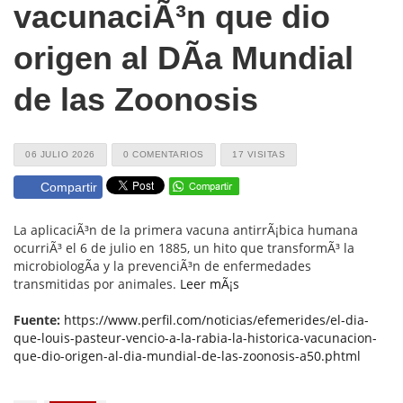
vacunaciÃ³n que dio
origen al DÃ­a Mundial
de las Zoonosis
06 JULIO 2026
0 COMENTARIOS
17 VISITAS
Compartir
La aplicaciÃ³n de la primera vacuna antirrÃ¡bica humana
ocurriÃ³ el 6 de julio en 1885, un hito que transformÃ³ la
microbiologÃ­a y la prevenciÃ³n de enfermedades
transmitidas por animales.
Leer mÃ¡s
Fuente:
https://www.perfil.com/noticias/efemerides/el-dia-
que-louis-pasteur-vencio-a-la-rabia-la-historica-vacunacion-
que-dio-origen-al-dia-mundial-de-las-zoonosis-a50.phtml