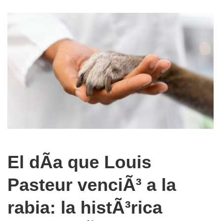
El dÃ­a que Louis
Pasteur venciÃ³ a la
rabia: la histÃ³rica