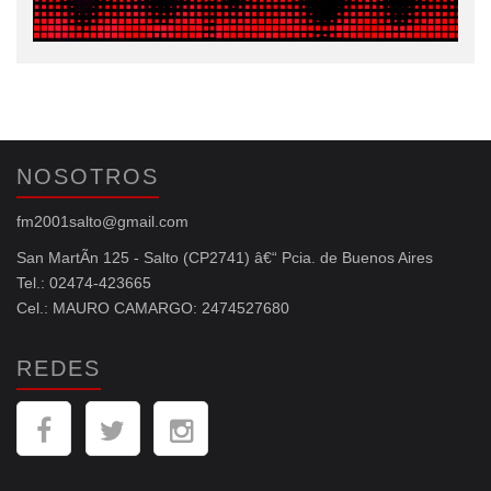
NOSOTROS
fm2001salto@gmail.com
San MartÃ­n 125 - Salto (CP2741) â€“ Pcia. de Buenos Aires
Tel.: 02474-423665
Cel.: MAURO CAMARGO: 2474527680
REDES