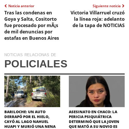
Noticia anterior
Siguiente noticia
Tras las condenas en
Victoria Villarruel cruzó
Goya y Salta, Cositorto
la línea roja: adelanto
fue procesado por mÃ¡s
de la tapa de NOTICIAS
de mil denuncias por
estafas en Buenos Aires
NOTICIAS RELACIONAS DE
POLICIALES
BARILOCHE: UN AUTO
ASESINATO EN CHACO: LA
DERRAPÓ POR EL HIELO,
PERICIA PSIQUIÁTRICA
CAYÓ AL LAGO NAHUEL
DETERMINÓ QUE LA JOVEN
HUAPI Y MURIÓ UNA NENA
QUE MATÓ A SU NOVIO ES