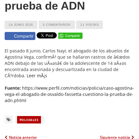
prueba de ADN
14 JUNIO 2026
0 COMENTARIOS
21 VISITAS
Compartir
El pasado 8 junio, Carlos Nayi, el abogado de los abuelos de
Agostina Vega, confirmÃ³ que se hallaron rastros de â€œdos
ADN debajo de las uÃ±asâ€ de la adolescente de 14 aÃ±os
encontrada asesinada y descuartizada en la ciudad de
CÃ³rdoba.
Leer mÃ¡s
Fuente:
https://www.perfil.com/noticias/policia/caso-agostina-
vega-el-abogado-de-osvaldo-fassetta-cuestiono-la-prueba-de-
adn.phtml
POLICIALES
Noticia anterior
Siguiente noticia