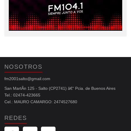
NOSOTROS
fm2001salto@gmail.com
San MartÃ­n 125 - Salto (CP2741) â€“ Pcia. de Buenos Aires
Tel.: 02474-423665
Cel.: MAURO CAMARGO: 2474527680
REDES