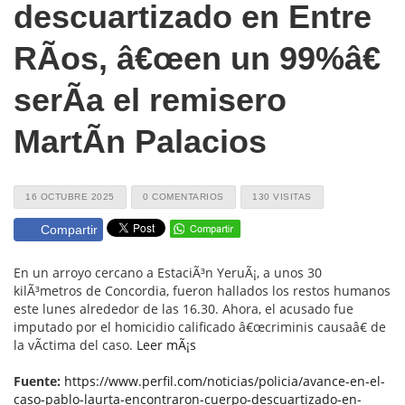
descuartizado en Entre
RÃ­os, â€œen un 99%â€
serÃ­a el remisero
MartÃ­n Palacios
16 OCTUBRE 2025
0 COMENTARIOS
130 VISITAS
Compartir
En un arroyo cercano a EstaciÃ³n YeruÃ¡, a unos 30
kilÃ³metros de Concordia, fueron hallados los restos humanos
este lunes alrededor de las 16.30. Ahora, el acusado fue
imputado por el homicidio calificado â€œcriminis causaâ€ de
la vÃ­ctima del caso.
Leer mÃ¡s
Fuente:
https://www.perfil.com/noticias/policia/avance-en-el-
caso-pablo-laurta-encontraron-cuerpo-descuartizado-en-