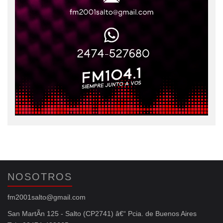
NOSOTROS
fm2001salto@gmail.com
San MartÃ­n 125 - Salto (CP2741) â€“ Pcia. de Buenos Aires