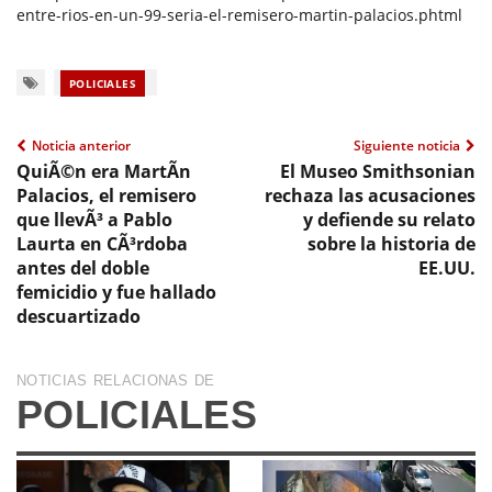
entre-rios-en-un-99-seria-el-remisero-martin-palacios.phtml
POLICIALES
Noticia anterior
Siguiente noticia
QuiÃ©n era MartÃ­n
El Museo Smithsonian
Palacios, el remisero
rechaza las acusaciones
que llevÃ³ a Pablo
y defiende su relato
Laurta en CÃ³rdoba
sobre la historia de
antes del doble
EE.UU.
femicidio y fue hallado
descuartizado
NOTICIAS RELACIONAS DE
POLICIALES