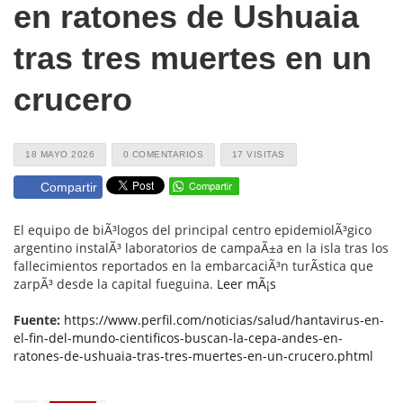
en ratones de Ushuaia
tras tres muertes en un
crucero
18 MAYO 2026
0 COMENTARIOS
17 VISITAS
Compartir
El equipo de biÃ³logos del principal centro epidemiolÃ³gico
argentino instalÃ³ laboratorios de campaÃ±a en la isla tras los
fallecimientos reportados en la embarcaciÃ³n turÃ­stica que
zarpÃ³ desde la capital fueguina.
Leer mÃ¡s
Fuente:
https://www.perfil.com/noticias/salud/hantavirus-en-
el-fin-del-mundo-cientificos-buscan-la-cepa-andes-en-
ratones-de-ushuaia-tras-tres-muertes-en-un-crucero.phtml