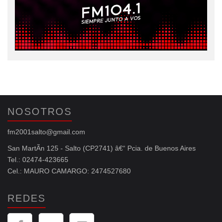
NOSOTROS
fm2001salto@gmail.com
San MartÃ­n 125 - Salto (CP2741) â€“ Pcia. de Buenos Aires
Tel.: 02474-423665
Cel.: MAURO CAMARGO: 2474527680
REDES