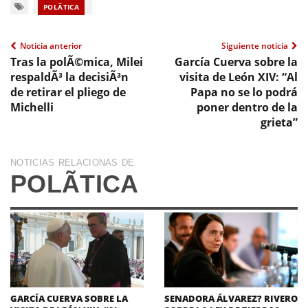
POLÃ­TICA
Noticia anterior
Siguiente noticia
Tras la polÃ©mica, Milei
García Cuerva sobre la
respaldÃ³ la decisiÃ³n
visita de León XIV: “Al
de retirar el pliego de
Papa no se lo podrá
Michelli
poner dentro de la
grieta”
NOTICIAS RELACIONAS DE
POLÃ­TICA
GARCÍA CUERVA SOBRE LA
SENADORA ÁLVAREZ? RIVERO