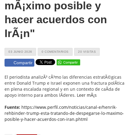
mÃ¡ximo posible y
hacer acuerdos con
IrÃ¡n"
03 JUNIO 2026
0 COMENTARIOS
20 VISITAS
Compartir
El periodista analizÃ³ cÃ³mo las diferencias estratÃ©gicas
entre Donald Trump e Israel exponen una fractura polÃ­tica
en plena escalada regional y en un contexto de caÃ­da de
apoyo interno para ambos lÃ­deres.
Leer mÃ¡s
Fuente:
https://www.perfil.com/noticias/canal-e/henrik-
rehbinder-trump-esta-tratando-de-despegarse-lo-maximo-
posible-y-hacer-acuerdos-con-iran.phtml