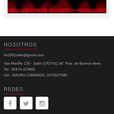
NOSOTROS
fm2001salto@gmail.com
San MartÃ­n 125 - Salto (CP2741) â€“ Pcia. de Buenos Aires
Tel.: 02474-423665
Cel.: MAURO CAMARGO: 2474527680
REDES