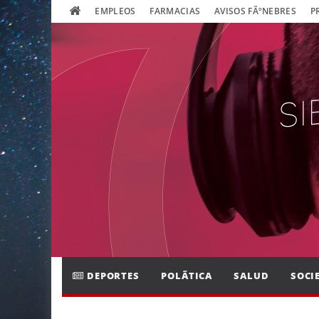
EMPLEOS
FARMACIAS
AVISOS FÃºNEBRES
P
DEPORTES
POLÃ­TICA
SALUD
SOCI